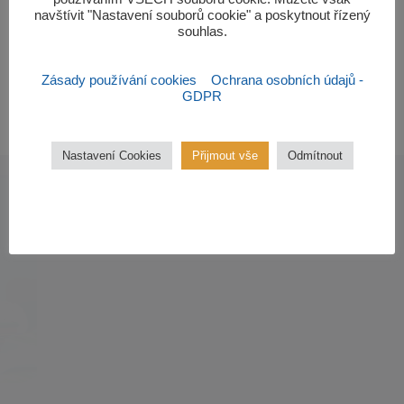
navštívit "Nastavení souborů cookie" a poskytnout řízený
souhlas.‎
Rozvrhy
Kalendář
Edookit
Zásady používání cookies
Ochrana osobních údajů -
hodin
školního
GDPR
roku
Nastavení Cookies
Přijmout vše
Odmítnout