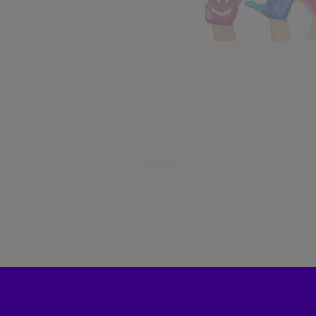
Zájmové kroužky
Kroužky začínají od října 2022.
Zájmové kroužky jsou
bezplatné.
VÍCE ZDE