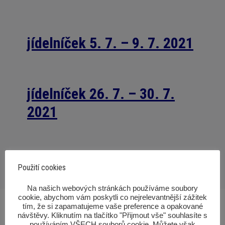
jídelníček 5. 7. – 9. 7. 2021
jídelníček 26. 7. – 30. 7.
2021
Použití cookies
‎Na našich webových stránkách používáme soubory
cookie, abychom vám poskytli co nejrelevantnější zážitek
tím, že si zapamatujeme vaše preference a opakované
návštěvy. Kliknutím na tlačítko "Přijmout vše" souhlasíte s
používáním VŠECH souborů cookie. Můžete však