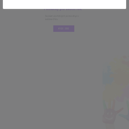
Pomůcky pro školní rok
Seznam potřebných pomůcek pro
každou třídu.
VÍCE ZDE