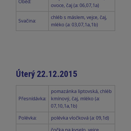
Oběd:
ovoce, čaj (a: 06,07,1a)
chléb s máslem, vejce, čaj,
Svačina:
mléko (a: 03,07,1a,1b)
Úterý 22.12.2015
pomazánka liptovská, chléb
Přesnídávka:
kmínový, čaj, mléko (a:
07,10,1a,1b)
Polévka:
polévka vločková (a: 09,1d)
čočka na kyselo, vejce,