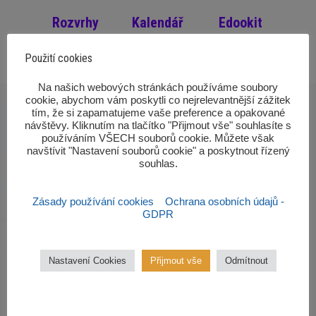
Rozvrhy
Kalendář
Edookit
hodin
školního
roku
Použití cookies
‎Na našich webových stránkách používáme soubory
cookie, abychom vám poskytli co nejrelevantnější zážitek
tím, že si zapamatujeme vaše preference a opakované
návštěvy. Kliknutím na tlačítko "Přijmout vše" souhlasíte s
používáním VŠECH souborů cookie. Můžete však
navštívit "Nastavení souborů cookie" a poskytnout řízený
souhlas.‎
Zásady používání cookies
Ochrana osobních údajů -
GDPR
Nastavení Cookies
Přijmout vše
Odmítnout