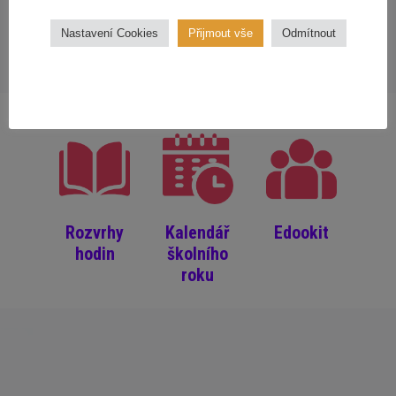
Nastavení Cookies
Přijmout vše
Odmítnout
Rozvrhy
Kalendář
Edookit
hodin
školního
roku