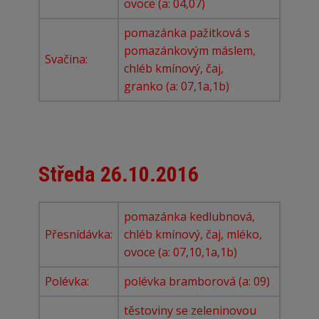
ovoce (a: 04,07)
pomazánka pažitková s
pomazánkovým máslem,
Svačina:
chléb kmínový, čaj,
granko (a: 07,1a,1b)
Středa 26.10.2016
pomazánka kedlubnová,
Přesnídávka:
chléb kmínový, čaj, mléko,
ovoce (a: 07,10,1a,1b)
Polévka:
polévka bramborová (a: 09)
těstoviny se zeleninovou