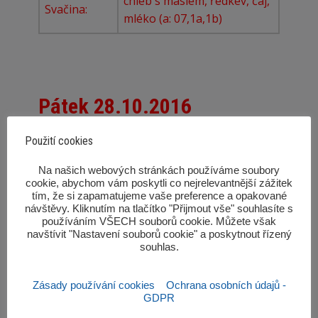
chléb s máslem, ředkev, čaj,
Svačina:
mléko (a: 07,1a,1b)
Pátek 28.10.2016
Použití cookies
Přesnídávka:
Státní svátek
‎Na našich webových stránkách používáme soubory
Polévka:
cookie, abychom vám poskytli co nejrelevantnější zážitek
tím, že si zapamatujeme vaše preference a opakované
Oběd:
návštěvy. Kliknutím na tlačítko "Přijmout vše" souhlasíte s
používáním VŠECH souborů cookie. Můžete však
Svačina:
navštívit "Nastavení souborů cookie" a poskytnout řízený
souhlas.‎
Zásady používání cookies
Ochrana osobních údajů -
GDPR