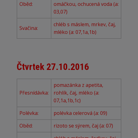
Oběd:
omáčkou, ochucená voda (a:
03,07)
chléb s máslem, mrkev, čaj,
Svačina:
mléko (a: 07,1a,1b)
Čtvrtek 27.10.2016
pomazánka z apetita,
Přesnídávka:
rohlík, čaj, mléko (a:
07,1a,1b,1c)
Polévka:
polévka celerová (a: 09)
Oběd:
rizoto se sýrem, čaj (a: 07)