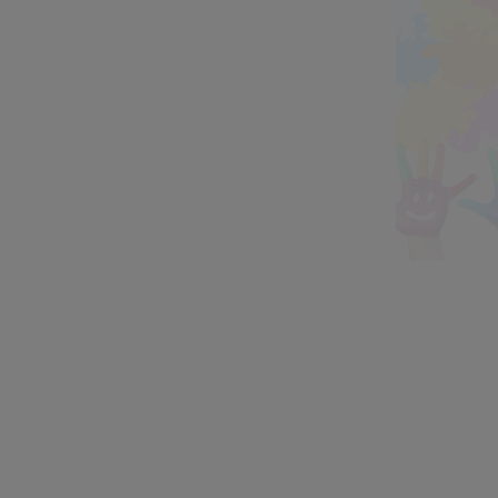
Zájmové kroužky jsou
bezplatné.