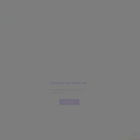
Pomůcky pro školní rok
Seznam potřebných pomůcek pro
každou třídu.
VÍCE ZDE