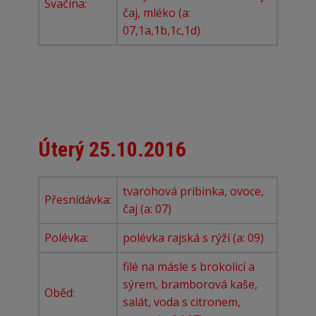
Svačina:
čaj, mléko (a:
07,1a,1b,1c,1d)
Úterý 25.10.2016
tvarohová pribinka, ovoce,
Přesnídávka:
čaj (a: 07)
Polévka:
polévka rajská s rýží (a: 09)
filé na másle s brokolicí a
sýrem, bramborová kaše,
Oběd:
salát, voda s citronem,