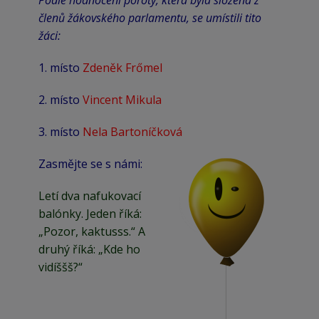
Podle hodnocení poroty, která byla složena z
členů žákovského parlamentu, se umístili tito
žáci:
1. místo
Zdeněk Frőmel
2. místo
Vincent Mikula
3. místo
Nela Bartoníčková
Zasmějte se s námi:
Letí dva nafukovací
balónky. Jeden říká:
„Pozor, kaktusss.“ A
druhý říká: „Kde ho
vidíššš?“