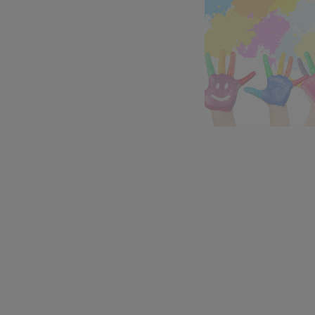
Zájmové kroužky
Kroužky začínají od října 2022.
Zájmové kroužky jsou
bezplatné.
VÍCE ZDE