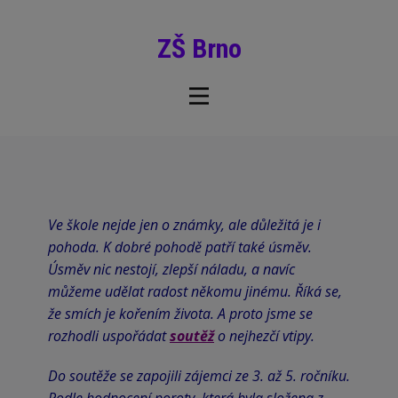
ZŠ Brno
Ve škole nejde jen o známky, ale důležitá je i
pohoda. K dobré pohodě patří také úsměv.
Úsměv nic nestojí, zlepší náladu, a navíc
můžeme udělat radost někomu jinému. Říká se,
že smích je kořením života. A proto jsme se
rozhodli uspořádat
soutěž
o nejhezčí vtipy.
Do soutěže se zapojili zájemci ze 3. až 5. ročníku.