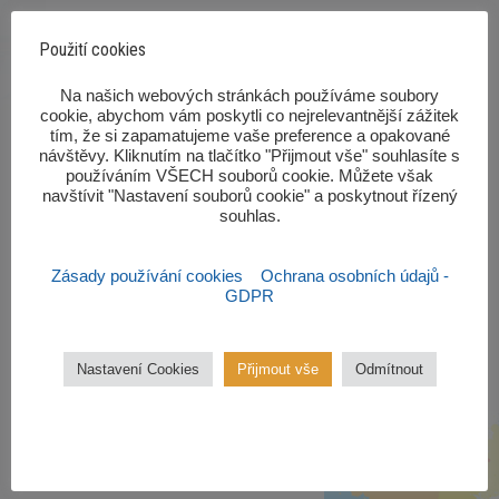
Použití cookies
‎Na našich webových stránkách používáme soubory
cookie, abychom vám poskytli co nejrelevantnější zážitek
tím, že si zapamatujeme vaše preference a opakované
návštěvy. Kliknutím na tlačítko "Přijmout vše" souhlasíte s
používáním VŠECH souborů cookie. Můžete však
navštívit "Nastavení souborů cookie" a poskytnout řízený
Pomůcky pro školní rok
souhlas.‎
Seznam potřebných pomůcek pro
každou třídu.
Zásady používání cookies
Ochrana osobních údajů -
GDPR
VÍCE ZDE
Nastavení Cookies
Přijmout vše
Odmítnout