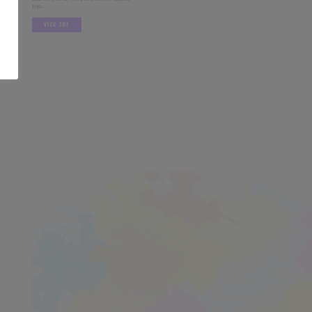
am potřebných pomůcek pro každou
.
VÍCE ZDE