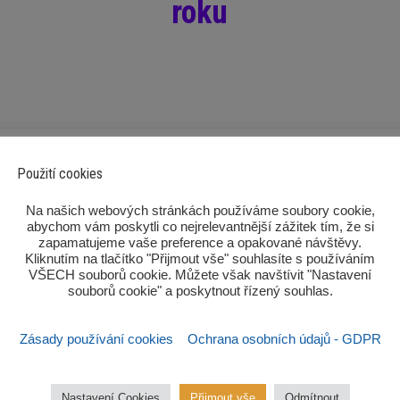
roku
Použití cookies
‎Na našich webových stránkách používáme soubory cookie,
abychom vám poskytli co nejrelevantnější zážitek tím, že si
zapamatujeme vaše preference a opakované návštěvy.
Kliknutím na tlačítko "Přijmout vše" souhlasíte s používáním
VŠECH souborů cookie. Můžete však navštívit "Nastavení
souborů cookie" a poskytnout řízený souhlas.‎
Po
Zásady používání cookies
Ochrana osobních údajů - GDPR
Nastavení Cookies
Přijmout vše
Odmítnout