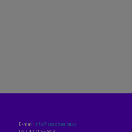
platné.
E-mail:
info@zssobesice.cz
IZO: 102 055 904