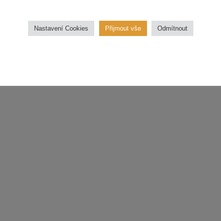
Sezn
třídu.
Nastavení Cookies
Přijmout vše
Odmítnout