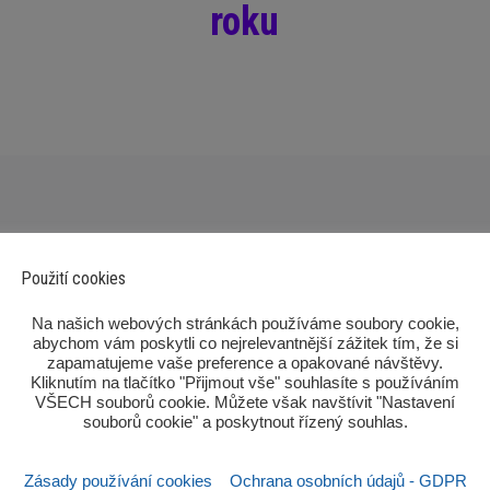
roku
Použití cookies
‎Na našich webových stránkách používáme soubory cookie,
abychom vám poskytli co nejrelevantnější zážitek tím, že si
zapamatujeme vaše preference a opakované návštěvy.
Kliknutím na tlačítko "Přijmout vše" souhlasíte s používáním
Po
VŠECH souborů cookie. Můžete však navštívit "Nastavení
souborů cookie" a poskytnout řízený souhlas.‎
Zásady používání cookies
Ochrana osobních údajů - GDPR