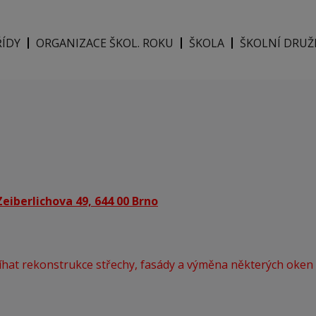
ŘÍDY
ORGANIZACE ŠKOL. ROKU
ŠKOLA
ŠKOLNÍ DRUŽ
eiberlichova 49, 644 00 Brno
íhat rekonstrukce střechy, fasády a výměna některých oken