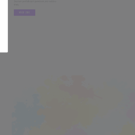
am potřebných pomůcek pro každou
VÍCE ZDE