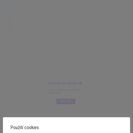
Pomůcky pro školní rok
Seznam potřebných pomůcek pro
každou třídu.
VÍCE ZDE
Použití cookies