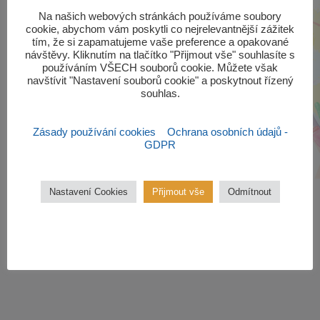
‎Na našich webových stránkách používáme soubory
cookie, abychom vám poskytli co nejrelevantnější zážitek
tím, že si zapamatujeme vaše preference a opakované
návštěvy. Kliknutím na tlačítko "Přijmout vše" souhlasíte s
používáním VŠECH souborů cookie. Můžete však
navštívit "Nastavení souborů cookie" a poskytnout řízený
souhlas.‎
Zásady používání cookies
Ochrana osobních údajů -
GDPR
Nastavení Cookies
Přijmout vše
Odmítnout
Zájmové kroužky
Kroužky začínají od října 2022.
Zájmové kroužky jsou
bezplatné.
VÍCE ZDE