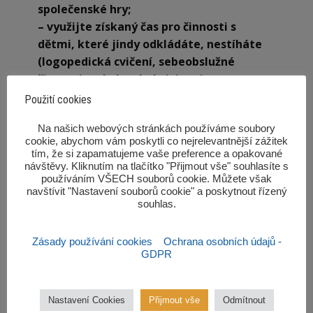
společenské hry;
– využijte získaný čas pro činnosti s
dětmi, které jindy odkládáte, nestíháte
(logopedická cvičení, sebeobslužné
činnosti, pohybové aktivity…);
– povídejte si s dětmi i o současné situaci,
Použití cookies
děti se potřebují orientovat v tom, co se
‎Na našich webových stránkách používáme soubory
kolem nich děje, když se samy ptají,
cookie, abychom vám poskytli co nejrelevantnější zážitek
komentují, poskytněte jim přiměřené
tím, že si zapamatujeme vaše preference a opakované
informace, je to pro ně důležité.
návštěvy. Kliknutím na tlačítko "Přijmout vše" souhlasíte s
používáním VŠECH souborů cookie. Můžete však
navštívit "Nastavení souborů cookie" a poskytnout řízený
Kreativitě se meze nekladou. Dětství je
souhlas.‎
krátké, jedinečné a neopakovatelné.
Využijme nabízené příležitosti k tomu,
Zásady používání cookies
Ochrana osobních údajů -
abychom si uvědomili, co je pro nás důležité.
GDPR
Naše děti si to rozhodně zaslouží, a to nejen
v době nouzového stavu. Díky Vám všem.
Nastavení Cookies
Přijmout vše
Odmítnout