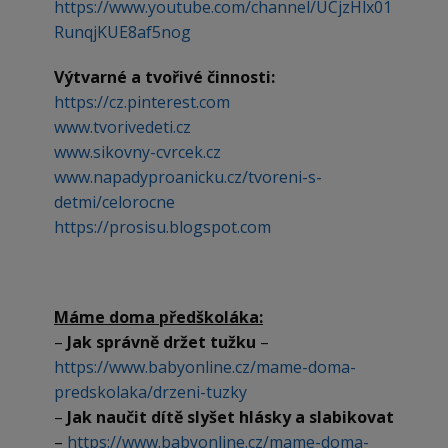
https://www.youtube.com/channel/UCjzHlx01
RunqjKUE8af5nog
Výtvarné a tvořivé činnosti:
https://cz.pinterest.com
www.tvorivedeti.cz
www.sikovny-cvrcek.cz
www.napadyproanicku.cz/tvoreni-s-
detmi/celorocne
https://prosisu.blogspot.com
Máme doma předškoláka:
–
Jak správně držet tužku
–
https://www.babyonline.cz/mame-doma-
predskolaka/drzeni-tuzky
–
Jak naučit dítě slyšet hlásky a slabikovat
–
https://www.babyonline.cz/mame-doma-