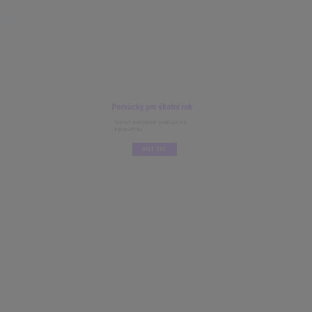
Pomůcky pro školní rok
Seznam potřebných pomůcek pro
každou třídu.
VÍCE ZDE