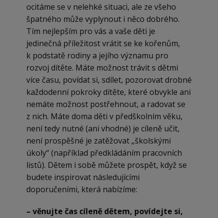
ocitáme se v nelehké situaci, ale ze všeho
špatného může vyplynout i něco dobrého.
Tím nejlepším pro vás a vaše děti je
jedinečná příležitost vrátit se ke kořenům,
k podstatě rodiny a jejího významu pro
rozvoj dítěte. Máte možnost trávit s dětmi
více času, povídat si, sdílet, pozorovat drobné
každodenní pokroky dítěte, které obvykle ani
nemáte možnost postřehnout, a radovat se
z nich. Máte doma děti v předškolním věku,
není tedy nutné (ani vhodné) je cíleně učit,
není prospěšné je zatěžovat „školskými
úkoly“ (například předkládáním pracovních
listů). Dětem i sobě můžete prospět, když se
budete inspirovat následujícími
doporučeními, která nabízíme:
– věnujte čas cíleně dětem, povídejte si,