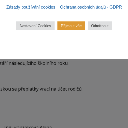
Zásady používání cookies
Ochrana osobních údajů - GDPR
y kolem 15. dne v měsíci a musí být zaplaceny do
Nastavení Cookies
Přijmout vše
Odmítnout
do konce září daného roku.
jí přes měsíc, tedy např. z měsíce ledna – v měsíci březnu
 září následujícího školního roku.
ou se přeplatky vrací na účet rodičů.
Hanzelková Alena