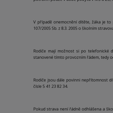
V případě onemocnění dítěte, žáka je to 
107/2005 Sb. z 8.3. 2005 o školním stravová
Rodiče mají možnost si po telefonické d
stanovené tímto provozním řádem, tedy od
Rodiče jsou dále povinni nepřítomnost dít
čísle 5 41 23 82 34.
Pokud strava není řádně odhlášena a školn