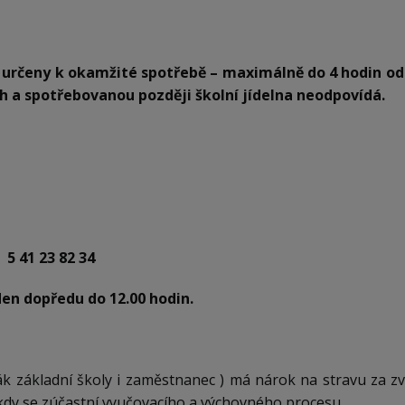
 určeny k okamžité spotřebě – maximálně do 4 hodin od
ch a spotřebovanou později školní jídelna neodpovídá.
41 23 82 34
den dopředu do 12.00 hodin.
 žák základní školy i zaměstnanec ) má nárok na stravu za
kdy se zúčastní vyučovacího a výchovného procesu.