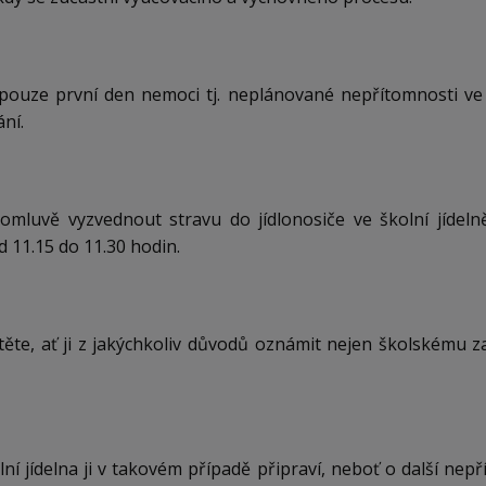
pouze první den nemoci tj. neplánované nepřítomnosti ve š
ní.
omluvě vyzvednout stravu do jídlonosiče ve školní jídel
 11.15 do 11.30 hodin.
ěte, ať ji z jakýchkoliv důvodů oznámit nejen školskému za
í jídelna ji v takovém případě připraví, neboť o další nepří