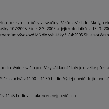
ídelna poskytuje obědy a svačiny žákům základní školy, c
šky 107/2005 Sb. z 8.3. 2005 a jejich dodatků z 13. 3. 2
nancům vývozové MŠ dle vyhlášky č. 84/2005 Sb. a současně
 hodin. Výdej svačin pro žáky základní školy je o velké přestá
čka začíná v 11.00 – 11.30 hodin. Výdej obědů do jídlonosičů
á v 11.45 hodin a je ukončen nejpozději do