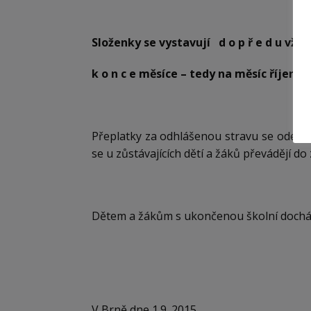
Složenky se vystavují d o p ř e d u vžd
k o n c e měsíce – tedy na měsíc říjen 
Přeplatky za odhlášenou stravu se odečíta
se u zůstávajících dětí a žáků převádějí do
Dětem a žákům s ukončenou školní docházk
V Brně dne 1.9. 2015 Ing. 