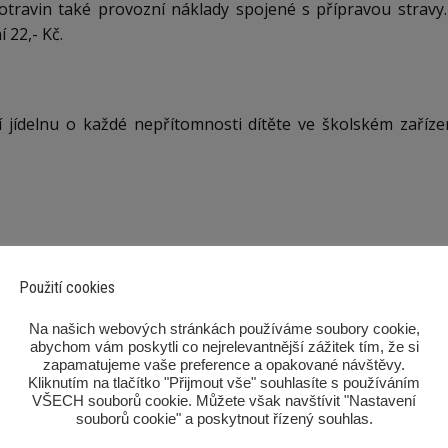
otravin také provozní náklady spojené s přípravou stravy
 22,- Kč.
í jídelnu o každé nepřítomnosti dítěte ve školském zaří
Použití cookies
 příkazem z účtu rodičů na účet školní jídelny.
‎Na našich webových stránkách používáme soubory cookie,
abychom vám poskytli co nejrelevantnější zážitek tím, že si
zapamatujeme vaše preference a opakované návštěvy.
 strávníky.
Kliknutím na tlačítko "Přijmout vše" souhlasíte s používáním
VŠECH souborů cookie. Můžete však navštívit "Nastavení
rané obědy tj. pozadu vždy ve stanoveném termínu.
souborů cookie" a poskytnout řízený souhlas.‎