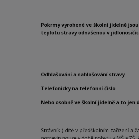
Pokrmy vyrobené ve školní jídelně jsou
teplotu stravy odnášenou v jídlonosičí
Odhlašování a nahlašování stravy
Telefonicky na telefonní číslo 5 
Nebo osobně ve školní jídelně a to jen 
Strávník ( dítě v předškolním zařízení a
potravin pouze v době pobytu v MŠ a ZŠ, 