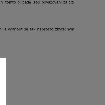
. V tomto případě jsou považováni za cizí
zení a vyhnout se tak naprosto zbytečným